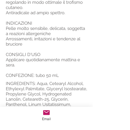
regolando in modo ottimale il trofismo
cutaneo.
Antiradicale ad ampio spettro.
INDICAZIONI
Pelle molto sensibile, delicata, soggetta
a reazioni allergeniche
Arrossamenti, irritazioni e tendenze al
bruciore
CONSIGLI D'USO
Applicare quotidianamente mattina e
sera.
CONFEZIONE: tubo 50 mL
INGREDIENTS: Aqua, Cetearyl Alcohol,
Ethylexyl Palmitate, Glyceryl Isostearate,
Propylene Glycol, Hydrogenated
Lanolin, Ceteareth-25, Glycerin,
Panthenol, Linum Usitatissimum,
Sorbitol, Hydrogenated Castor Oil,
Dimethicone, Peg-9 Dodecyl Alcohol,
Email
Allantoin, Tocopheryl Acetate,
Glycyrrhetinic Acid, Bisabolol, Urea,