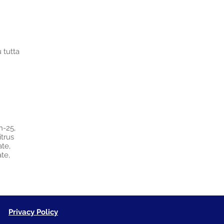
 tutta
h-25,
itrus
ate,
te,
Privacy Policy