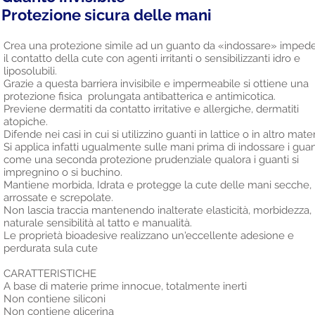
Protezione sicura delle mani
Crea una protezione simile ad un guanto da «indossare» impe
il contatto della cute con agenti irritanti o sensibilizzanti idro e
liposolubili.
Grazie a questa barriera invisibile e impermeabile si ottiene una
protezione fisica prolungata antibatterica e antimicotica.
Previene dermatiti da contatto irritative e allergiche, dermatiti
atopiche.
Difende nei casi in cui si utilizzino guanti in lattice o in altro mater
Si applica infatti ugualmente sulle mani prima di indossare i guan
come una seconda protezione prudenziale qualora i guanti si
impregnino o si buchino.
Mantiene morbida, Idrata e protegge la cute delle mani secche,
arrossate e screpolate.
Non lascia traccia mantenendo inalterate elasticità, morbidezza,
naturale sensibilità al tatto e manualità.
Le proprietà bioadesive realizzano un'eccellente adesione e
perdurata sula cute
CARATTERISTICHE
A base di materie prime innocue, totalmente inerti
Non contiene siliconi
Non contiene glicerina