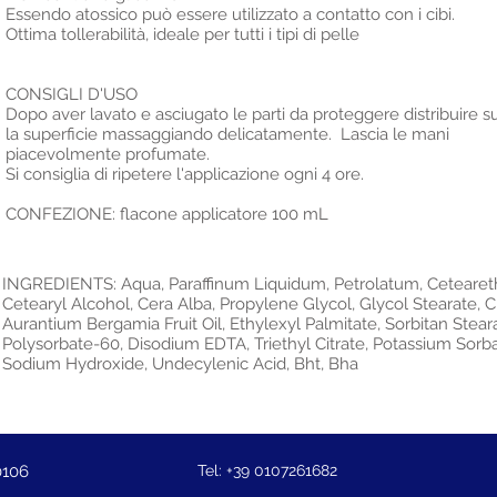
Essendo atossico può essere utilizzato a contatto con i cibi.
Ottima tollerabilità, ideale per tutti i tipi di pelle
CONSIGLI D'USO
Dopo aver lavato e asciugato le parti da proteggere distribuire su
la superficie massaggiando delicatamente. Lascia le mani
piacevolmente profumate.
Si consiglia di ripetere l'applicazione ogni 4 ore.
CONFEZIONE: flacone applicatore 100 mL
INGREDIENTS: Aqua, Paraffinum Liquidum, Petrolatum, Cetearet
Cetearyl Alcohol, Cera Alba, Propylene Glycol, Glycol Stearate, C
Aurantium Bergamia Fruit Oil, Ethylexyl Palmitate, Sorbitan Stear
Polysorbate-60, Disodium EDTA, Triethyl Citrate, Potassium Sorba
Sodium Hydroxide, Undecylenic Acid, Bht, Bha
0106
Tel: +39 0107261682