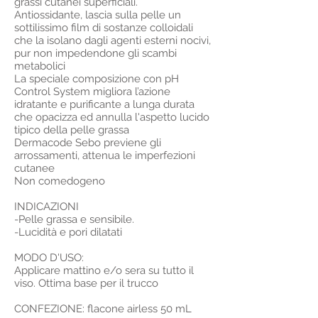
grassi cutanei superficiali.
Antiossidante, lascia sulla pelle un
sottilissimo film di sostanze colloidali
che la isolano dagli agenti esterni nocivi,
pur non impedendone gli scambi
metabolici
La speciale composizione con pH
Control System migliora l’azione
idratante e purificante a lunga durata
che opacizza ed annulla l'aspetto lucido
tipico della pelle grassa
Dermacode Sebo previene gli
arrossamenti, attenua le imperfezioni
cutanee
Non comedogeno
INDICAZIONI
-Pelle grassa e sensibile.
-Lucidità e pori dilatati
MODO D'USO:
Applicare mattino e/o sera su tutto il
viso. Ottima base per il trucco
CONFEZIONE: flacone airless 50 mL