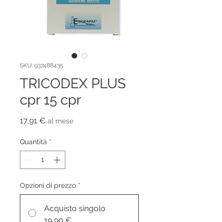
SKU: 937488435
TRICODEX PLUS
cpr 15 cpr
Prezzo
17,91 €
al mese
Quantità
*
Opzioni di prezzo
*
Acquisto singolo
19,90 €