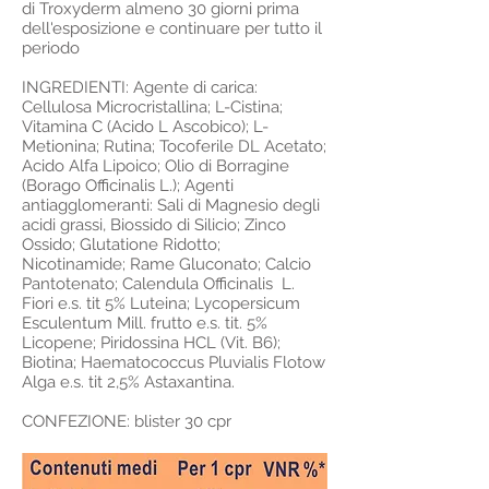
di Troxyderm almeno 30 giorni prima
dell'esposizione e continuare per tutto il
periodo
INGREDIENTI: Agente di carica:
Cellulosa Microcristallina; L-Cistina;
Vitamina C (Acido L Ascobico); L-
Metionina; Rutina; Tocoferile DL Acetato;
Acido Alfa Lipoico; Olio di Borragine
(Borago Officinalis L.); Agenti
antiagglomeranti: Sali di Magnesio degli
acidi grassi, Biossido di Silicio; Zinco
Ossido; Glutatione Ridotto;
Nicotinamide; Rame Gluconato; Calcio
Pantotenato; Calendula Officinalis L.
Fiori e.s. tit 5% Luteina; Lycopersicum
Esculentum Mill. frutto e.s. tit. 5%
Licopene; Piridossina HCL (Vit. B6);
Biotina; Haematococcus Pluvialis Flotow
Alga e.s. tit 2,5% Astaxantina.
CONFEZIONE: blister 30 cpr