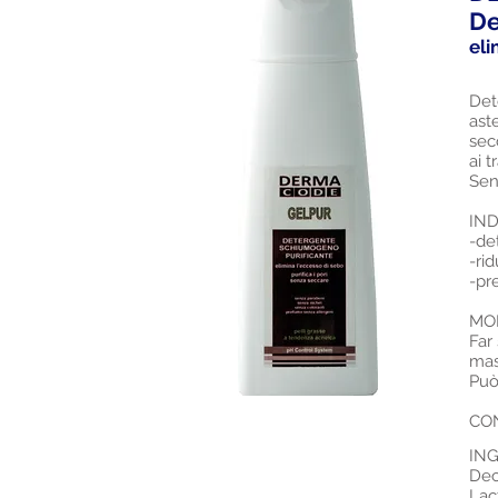
De
eli
Det
aste
sec
ai 
Sen
IND
-de
-ri
-pr
MO
Far
mas
Può
CON
ING
Dec
Lac