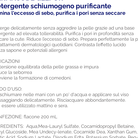
tergente schiumogeno purificante
mina l'eccesso di sebo, purifica i pori senza seccare
erge delicatamente senza aggredire la pelle grazie ad una base
rgente ad elevata tollerabilità. Purifica i pori in profondità senza
care la cute. Riduce l’eccesso di sebo. Prepara perfettamente la p
trattamenti dermatologici quotidiani. Contrasta l’effetto lucido
za sapone e potenziali allergeni
ICAZIONI
tersione equilibrata della pelle grassa e impura
duce la seborrea
eviene la formazione di comedoni.
DO D'USO:
 schiumare nelle mani con un po' d'acqua e applicare sul viso
saggiando delicatamente. Risciacquare abbondantemente.
 essere utilizzato mattino e sera.
FEZIONE: flacone 200 mL
REDIENTS: Aqua,Mea-Lauryl Sulfate, Cocamidopropyl Betaine,
yl Glucoside, Mea Undecy-lenate, Cocamide Dea, Xanthan Gum,
tic Acid, Sodium Lactate, Disodium Edta, Potassium Sorbate, Peg-