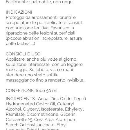
Facilmente spalmabile, non unge.
INDICAZIONI
Protegge da arrossamenti, pruriti e
screpolature le pelli delicate e sensibili
con un’azione lenitiva. Favorisce la
riparazione delle lesioni superficiali
(piccole abrasioni, screpolature, arsura
delle labbra,....)
CONSIGLI D'USO
Applicare, anche più volte al giorno,
sulle zone interessate con un leggero
massaggio. Su labbra, viso e mani
stendere uno strato sottile
massaggiando fino a renderlo invisibile.
CONFEZIONE: tubo 50 mL
INGREDIENTS: Aqua, Zinc Oxide, Peg-6
Hydrogenated Castor Oil, Cetearyl
Alcohol, Glyceryl Isostearate, Ethylexyl
Palmitate, Ciclomethicone, Glicerin,
Ceteareth-25, Cera Alba, Aluminum
Starch Octenylsuccinate, Ethyl
Linoleate, Ethyl Linolenate,